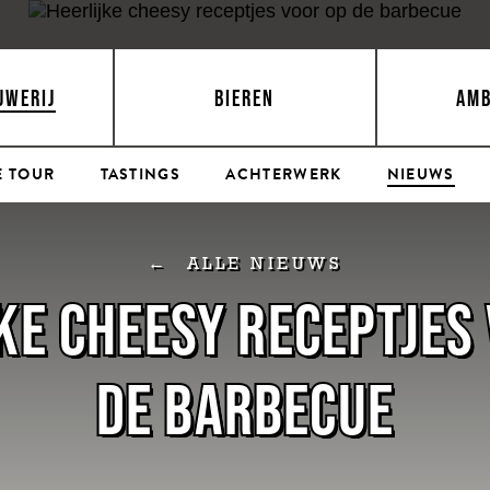
UWERIJ
BIEREN
AM
E TOUR
TASTINGS
ACHTERWERK
NIEUWS
ALLE NIEUWS
KE CHEESY RECEPTJES
DE BARBECUE