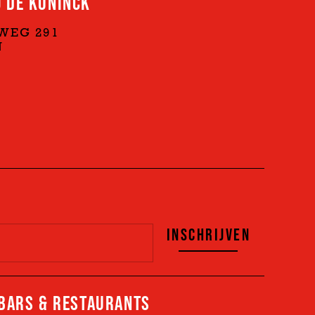
 DE KONINCK
WEG 291
N
S
INSCHRIJVEN
BARS & RESTAURANTS