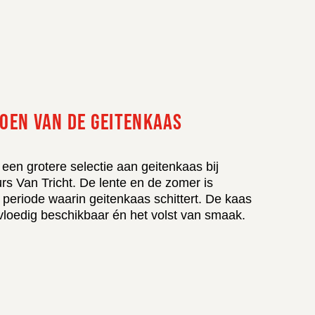
ZOEN VAN DE GEITENKAAS
NL
FR
EN
r een grotere selectie aan geitenkaas bij
G OM
rs Van Tricht. De lente en de zomer is
 periode waarin geitenkaas schittert. De kaas
vloedig beschikbaar én het volst van smaak.