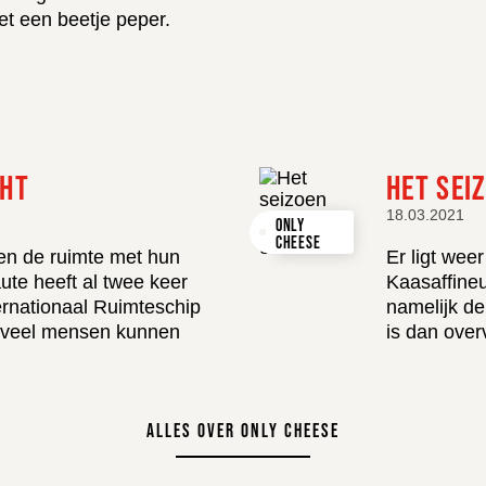
t een beetje peper.
CHT
HET SEI
18.03.2021
ONLY
CHEESE
ken de ruimte met hun
Er ligt wee
, BEN JE OUD GENOE
te heeft al twee keer
Kaasaffineu
ernationaal Ruimteschip
namelijk de
et veel mensen kunnen
is dan over
BIER TE DRINKEN?
ALLES OVER ONLY CHEESE