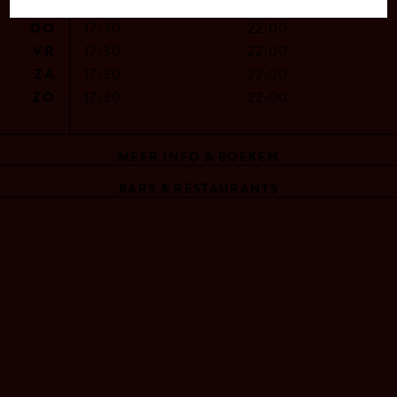
WO
17:30
19:00
DO
17:30
22:00
VR
17:30
22:00
ZA
17:30
22:00
ZO
17:30
22:00
MEER INFO & BOEKEN
BARS & RESTAURANTS