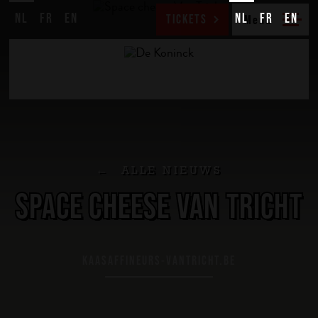
NL
FR
EN
NL
FR
EN
TICKETS
ALLE NIEUWS
SPACE CHEESE VAN TRICHT
KAASAFFINEURS-VANTRICHT.BE