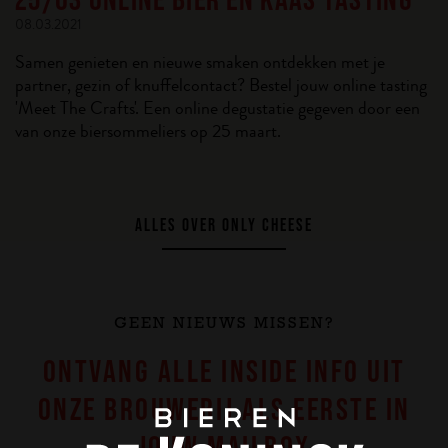
08.03.2021
Samen genieten en nieuwe smaken ontdekken met je
partner, gezin of knuffelcontact? Bestel jouw online tasting
'Meet The Crafts'. Een online degustatie gegeven door een
van onze biersommeliers op 25 maart.
ALLES OVER ONLY CHEESE
GEEN NIEUWS MISSEN?
ONTVANG ALLE INSIDE INFO UIT
ONZE BROUWERIJ ALS EERSTE IN
JOUW MAILBOX