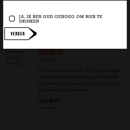
LEES MEER
JA, IK BEN OUD GENOEG OM BIER TE
DRINKEN
MOOI WEER? JITSK STAAT VOOR
VERDER
JE KLAAR MET HEERLIJK
ROOMIJS!
13.05.2020
De zomer komt er aan. En bij warm weer
snakt iedereen naar een ijsje. Jitsk biedt
acht heerlijke smaken van vers organisch
ijs, allemaal huisgemaakt.
LEES MEER