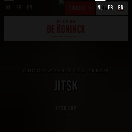
NL
FR
EN
NL
FR
EN
TICKETS
CHOCOLATES & ICE CREAM
JITSK
JITSK.COM