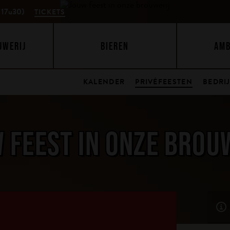
 17u30)
TICKETS
UWERIJ
BIEREN
AM
KALENDER
PRIVÉFEESTEN
BEDRI
 FEEST IN ONZE BROU