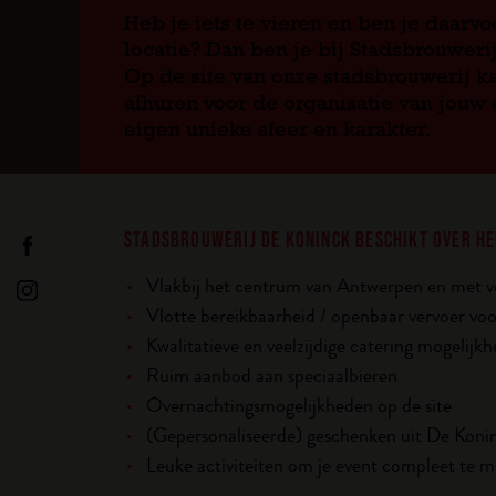
Heb je iets te vieren en ben je daarv
locatie? Dan ben je bij Stadsbrouwerij
Op de site van onze stadsbrouwerij ka
afhuren voor de organisatie van jouw 
eigen unieke sfeer en karakter.
STADSBROUWERIJ DE KONINCK BESCHIKT OVER HE
Vlakbij het centrum van Antwerpen en met 
Vlotte bereikbaarheid / openbaar vervoer voo
Kwalitatieve en veelzijdige catering mogelijk
Ruim aanbod aan speciaalbieren
Overnachtingsmogelijkheden op de site
(Gepersonaliseerde) geschenken uit De Koni
Leuke activiteiten om je event compleet te 