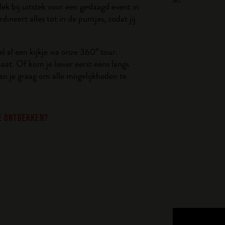
k bij uitstek voor een geslaagd event in
neert alles tot in de puntjes, zodat jij
 al een kijkje via onze 360° tour.
at. Of kom je liever eerst eens langs
en je graag om alle mogelijkheden te
IE ONTDEKKEN?