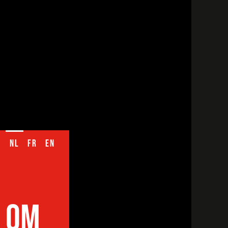
NL
FR
EN
G OM