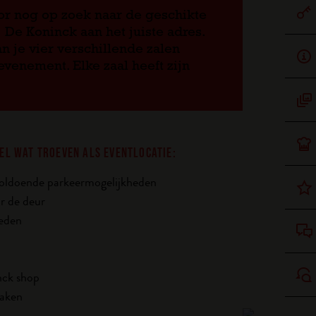
oor nog op zoek naar de geschikte
 De Koninck aan het juiste adres.
n je vier verschillende zalen
evenement. Elke zaal heeft zijn
EL WAT TROEVEN ALS EVENTLOCATIE:
voldoende parkeermogelijkheden
r de deur
heden
nck shop
maken