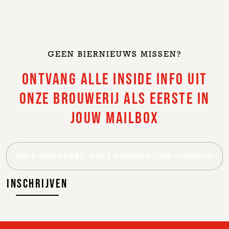
HEY, BEN JE OUD GENOEG OM BIER
TE DRINKEN?
GEEN BIERNIEUWS MISSEN?
ONTVANG ALLE INSIDE INFO UIT
ONZE BROUWERIJ ALS EERSTE IN
JA, IK BEN OUD GENOEG OM BIER TE
DRINKEN
JOUW MAILBOX
VERDER
INSCHRIJVEN