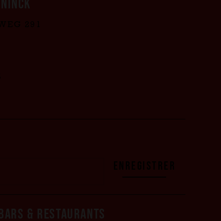
ONINCK
WEG 291
S
ENREGISTRER
BARS & RESTAURANTS