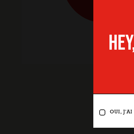
HEY
SPÉCIALES
OUI, J'A