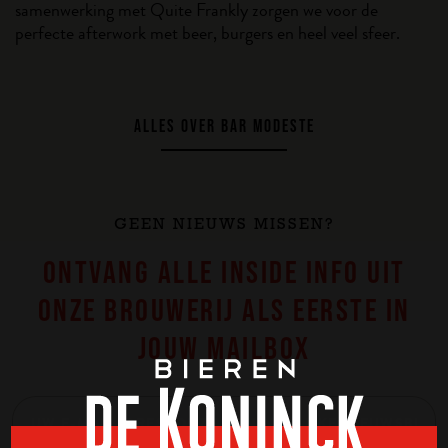
samenwerking met Quite Frankly zorgen we voor de
perfecte afterwork met beer, burgers en heel veel sfeer.
ALLES OVER BAR MODESTE
GEEN NIEUWS MISSEN?
ONTVANG ALLE INSIDE INFO UIT
ONZE BROUWERIJ ALS EERSTE IN
JOUW MAILBOX