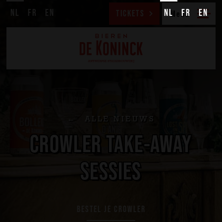
NL
FR
EN
NL
FR
EN
TICKETS
ALLE NIEUWS
CROWLER TAKE-AWAY
SESSIES
BESTEL JE CROWLER