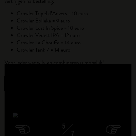
verkrijgen na bestelling:
Crowler Tripel d’Anvers = 10 euro
Crowler Bolleke = 9 euro
Crowler Lost In Spice = 10 euro
Crowler Vedett IPA = 12 euro
Crowler La Chouffe = 14 euro
Crowler Tank 7 = 14 euro
Voor ieder wat wils, en combineren is mogelijk!
BESTEL JE CROWLER