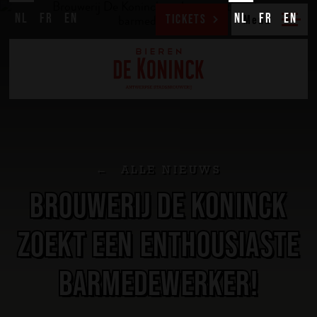
NL
FR
EN
NL
FR
EN
TICKETS
ALLE NIEUWS
BROUWERIJ DE KONINCK
ZOEKT EEN ENTHOUSIASTE
BARMEDEWERKER!