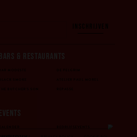
INSCHRIJVEN
BARS & RESTAURANTS
BAR MODESTE
DE PELGRIM
BLACK SMOKE
ATELIER PAUL MOREL
THE BUTCHER'S SON
REPASSE
EVENTS
KALENDER
BEDRIJFSEVENTS
BESTEL
PRIVÉFEESTEN
EHEER COOKIES
PRIVACY POLICY
COOKIE POLICY