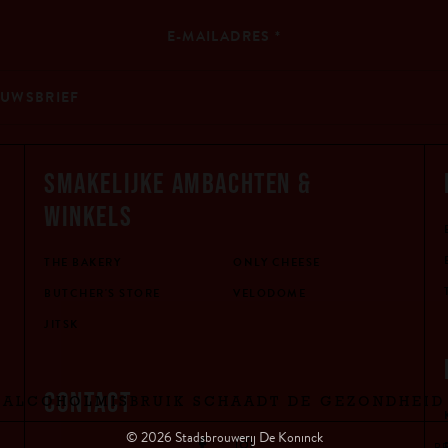
E-MAILADRES
*
SMAKELIJKE AMBACHTEN &
WINKELS
THE BAKERY
ONLY CHEESE
BUTCHER'S STORE
VELODOME
JITSK
CONTACT
ALCOHOLMISBRUIK SCHAADT DE GEZONDHEID
© 2026 Stadsbrouwerij De Koninck
B