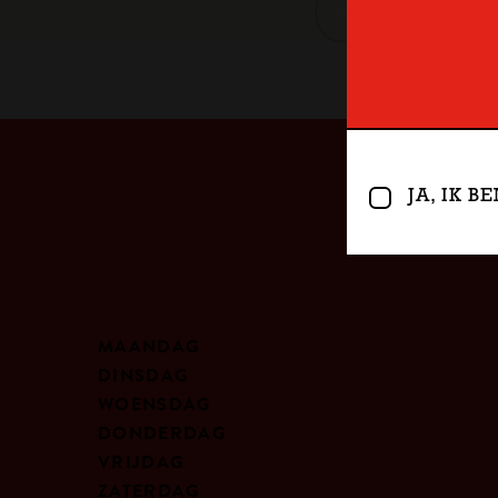
JA, IK 
MAANDAG
DINSDAG
WOENSDAG
DONDERDAG
VRIJDAG
ZATERDAG