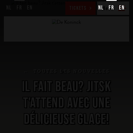
NL
FR
EN
NL
FR
EN
TICKETS
TOUTES LES NOUVELLES
IL FAIT BEAU? JITSK
T'ATTEND AVEC UNE
DÉLICIEUSE GLACE!